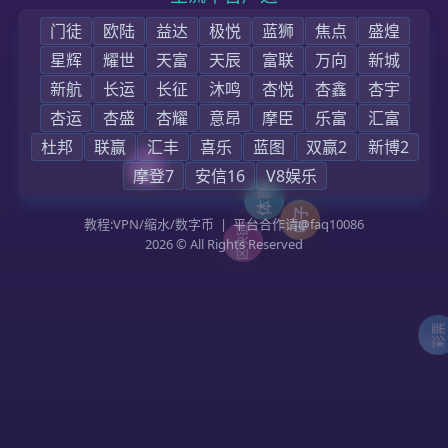
首页
企业介绍
集团新闻
服务中心
沟通我们
人才招聘