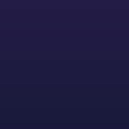
©2019
摩登账号注册申请
摩登账号注册申请会员中心-开放入口