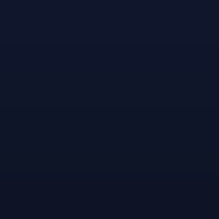
使用，以确保安全和权益。请确保您的信息及时更新，保持真实、