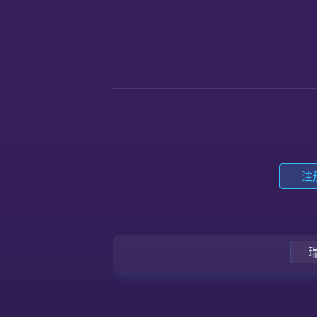
跳转到内容
摩登3注册登录地址
首页
企业介绍
集团新闻
服务中心
沟通我们
人才招聘